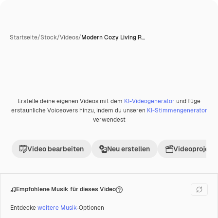
Startseite
/
Stock
/
Videos
/
Modern Cozy Living R…
KI-generiert
Erstelle deine eigenen Videos mit dem
KI-Videogenerator
und füge
Premium
erstaunliche Voiceovers hinzu, indem du unseren
KI-Stimmengenerator
verwendest
Video bearbeiten
Neu erstellen
Videoprojekt 
Empfohlene Musik für dieses Video
Entdecke
weitere Musik
-Optionen