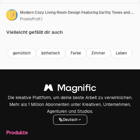
Modern Cozy Living Room Design Featuring Earthy Tones and Stylish Furniture: A Serene Space Combining Comfort and Aesthetic Appeal for Relaxation and Gathering
ProstoProfi )
Vielleicht gefällt dir auch
Premium
Premium
Generiert von KI
Premium
Premium
gemütlich
ästhetisch
Farbe
Zimmer
Leben
T
Die kreative Plattform, um deine beste Arbeit zu verwirklichen.
Mehr als 1 Million Abonnenten unter Kreativen, Unternehmen,
Agenturen und Studios.
Deutsch
Produkte