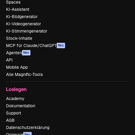
Spaces
KI-Assistent
KI-Bildgenerator
KI-Videogenerator
KI-Stimmengenerator
Stock-Inhalte
MCP für Claude/ChatGPT
Neu
Agenten
Neu
API
Mobile App
Alle Magnific-Tools
Loslegen
Academy
Dokumentation
Support
AGB
Datenschutzerklärung
Originale
Neu