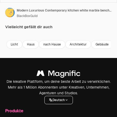
Modern Luxurious Contemporary kitchen white marble bench top drop lighting marble tiled floors breakfast bench seating, black feature wall with sleek black appliances fridge white kitchen storage
BlackBoxGuild
Vielleicht gefällt dir auch
Premium
Premium
Premium
Premium
Licht
Haus
nach Hause
Architektur
Gebäude
Die kreative Plattform, um deine beste Arbeit zu verwirklichen.
Mehr als 1 Million Abonnenten unter Kreativen, Unternehmen,
Agenturen und Studios.
Deutsch
Produkte