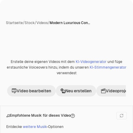
Startseite
/
Stock
/
Videos
/
Modern Luxurious Con…
Erstelle deine eigenen Videos mit dem
KI-Videogenerator
und füge
Premium
erstaunliche Voiceovers hinzu, indem du unseren
KI-Stimmengenerator
verwendest
Video bearbeiten
Neu erstellen
Videoprojekt 
Empfohlene Musik für dieses Video
Entdecke
weitere Musik
-Optionen