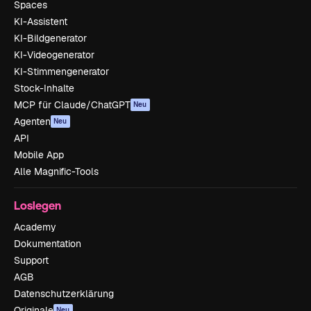
Spaces
KI-Assistent
KI-Bildgenerator
KI-Videogenerator
KI-Stimmengenerator
Stock-Inhalte
MCP für Claude/ChatGPT
Neu
Agenten
Neu
API
Mobile App
Alle Magnific-Tools
Loslegen
Academy
Dokumentation
Support
AGB
Datenschutzerklärung
Originale
Neu