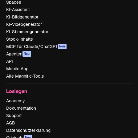
Spaces
KI-Assistent
KI-Bildgenerator
KI-Videogenerator
KI-Stimmengenerator
Stock-Inhalte
MCP für Claude/ChatGPT
Neu
Agenten
Neu
API
Mobile App
Alle Magnific-Tools
Loslegen
Academy
Dokumentation
Support
AGB
Datenschutzerklärung
Originale
Neu