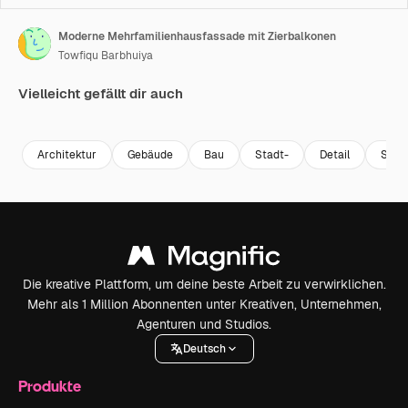
Moderne Mehrfamilienhausfassade mit Zierbalkonen
Towfiqu Barbhuiya
Vielleicht gefällt dir auch
Premium
Premium
Premium
Premium
Architektur
Gebäude
Bau
Stadt-
Detail
Stad
Die kreative Plattform, um deine beste Arbeit zu verwirklichen.
Mehr als 1 Million Abonnenten unter Kreativen, Unternehmen,
Agenturen und Studios.
Deutsch
Produkte