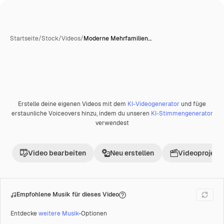
Startseite
/
Stock
/
Videos
/
Moderne Mehrfamilien…
Erstelle deine eigenen Videos mit dem
KI-Videogenerator
und füge
Premium
erstaunliche Voiceovers hinzu, indem du unseren
KI-Stimmengenerator
verwendest
Video bearbeiten
Neu erstellen
Videoprojekt 
Empfohlene Musik für dieses Video
Entdecke
weitere Musik
-Optionen