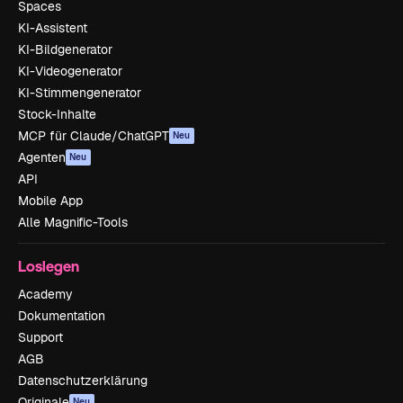
Spaces
KI-Assistent
KI-Bildgenerator
KI-Videogenerator
KI-Stimmengenerator
Stock-Inhalte
MCP für Claude/ChatGPT
Neu
Agenten
Neu
API
Mobile App
Alle Magnific-Tools
Loslegen
Academy
Dokumentation
Support
AGB
Datenschutzerklärung
Originale
Neu