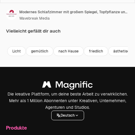
Modernes Schlafzimmer mit großem Spiegel, Topfpflanze und ordentlich gemachtem Bett, Platz für Text
Wavebreak Media
Vielleicht gefällt dir auch
Premium
Premium
Premium
Premium
Generiert v
Licht
gemütlich
nach Hause
friedlich
ästhetisch
Die kreative Plattform, um deine beste Arbeit zu verwirklichen.
Mehr als 1 Million Abonnenten unter Kreativen, Unternehmen,
Agenturen und Studios.
Deutsch
Produkte