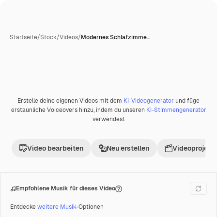
Startseite
/
Stock
/
Videos
/
Modernes Schlafzimme…
Erstelle deine eigenen Videos mit dem
KI-Videogenerator
und füge
Premium
erstaunliche Voiceovers hinzu, indem du unseren
KI-Stimmengenerator
verwendest
Video bearbeiten
Neu erstellen
Videoprojekt 
Empfohlene Musik für dieses Video
Entdecke
weitere Musik
-Optionen