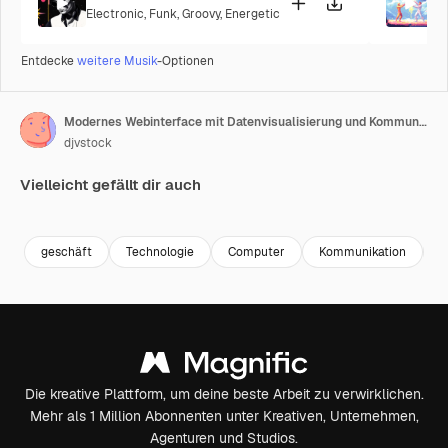
Electronic
,
Funk
,
Groovy
,
Energetic
P
Entdecke
weitere Musik
-Optionen
Modernes Webinterface mit Datenvisualisierung und Kommunikationselementen
djvstock
Vielleicht gefällt dir auch
Premium
Premium
Premium
Premium
geschäft
Technologie
Computer
Kommunikation
W
Die kreative Plattform, um deine beste Arbeit zu verwirklichen.
Mehr als 1 Million Abonnenten unter Kreativen, Unternehmen,
Agenturen und Studios.