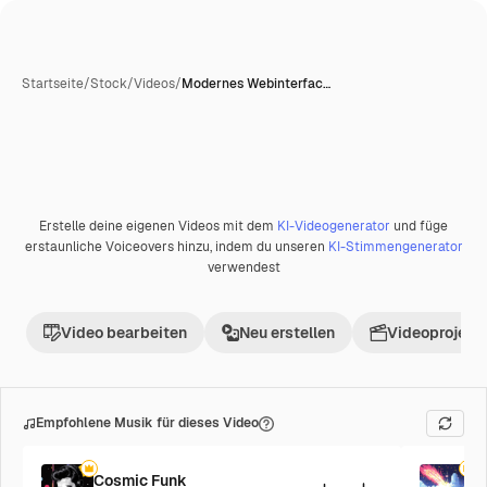
Startseite
/
Stock
/
Videos
/
Modernes Webinterfac…
Erstelle deine eigenen Videos mit dem
KI-Videogenerator
und füge
Premium
erstaunliche Voiceovers hinzu, indem du unseren
KI-Stimmengenerator
verwendest
Video bearbeiten
Neu erstellen
Videoprojekt 
Empfohlene Musik für dieses Video
Cosmic Funk
F