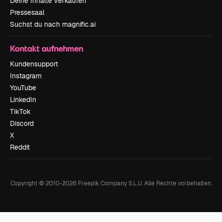
Deine Inhalte verkaufen
Pressesaal
Suchst du nach magnific.ai
Kontakt aufnehmen
Kundensupport
Instagram
YouTube
LinkedIn
TikTok
Discord
X
Reddit
Copyright © 2010-
2026
Freepik Company S.L.U.
Alle Rechte vorbehalten
.