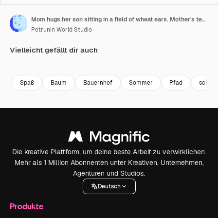
Mom hugs her son sitting in a field of wheat ears. Mother's tender feelings and love
Petrunin World Studio
Vielleicht gefällt dir auch
Premium
Premium
Premium
Premium
Spaß
Baum
Bauernhof
Sommer
Pfad
schön
Die kreative Plattform, um deine beste Arbeit zu verwirklichen.
Mehr als 1 Million Abonnenten unter Kreativen, Unternehmen,
Agenturen und Studios.
Deutsch
Produkte