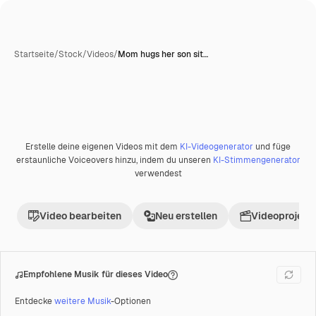
Startseite
/
Stock
/
Videos
/
Mom hugs her son sit…
Erstelle deine eigenen Videos mit dem
KI-Videogenerator
und füge
Premium
erstaunliche Voiceovers hinzu, indem du unseren
KI-Stimmengenerator
verwendest
Video bearbeiten
Neu erstellen
Videoprojekt 
Empfohlene Musik für dieses Video
Entdecke
weitere Musik
-Optionen