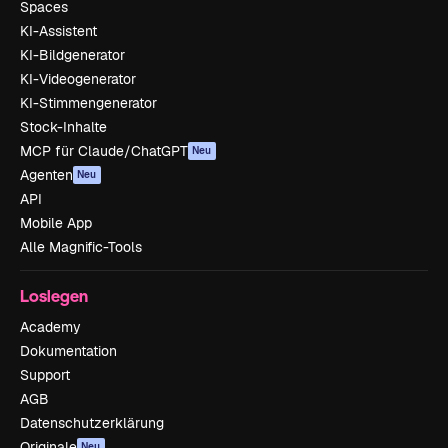
Spaces
KI-Assistent
KI-Bildgenerator
KI-Videogenerator
KI-Stimmengenerator
Stock-Inhalte
MCP für Claude/ChatGPT
Neu
Agenten
Neu
API
Mobile App
Alle Magnific-Tools
Loslegen
Academy
Dokumentation
Support
AGB
Datenschutzerklärung
Originale
Neu