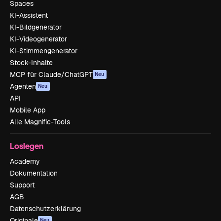
Spaces
KI-Assistent
KI-Bildgenerator
KI-Videogenerator
KI-Stimmengenerator
Stock-Inhalte
MCP für Claude/ChatGPT
Neu
Agenten
Neu
API
Mobile App
Alle Magnific-Tools
Loslegen
Academy
Dokumentation
Support
AGB
Datenschutzerklärung
Originale
Neu