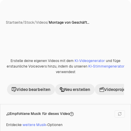
Startseite
/
Stock
/
Videos
/
Montage von Geschäft…
Erstelle deine eigenen Videos mit dem
KI-Videogenerator
und füge
Premium
erstaunliche Voiceovers hinzu, indem du unseren
KI-Stimmengenerator
verwendest
Video bearbeiten
Neu erstellen
Videoprojekt 
Empfohlene Musik für dieses Video
Entdecke
weitere Musik
-Optionen