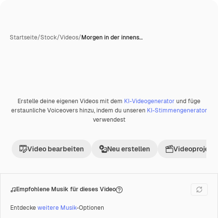
Startseite
/
Stock
/
Videos
/
Morgen in der innens…
Erstelle deine eigenen Videos mit dem
KI-Videogenerator
und füge
Premium
erstaunliche Voiceovers hinzu, indem du unseren
KI-Stimmengenerator
verwendest
Video bearbeiten
Neu erstellen
Videoprojekt 
Empfohlene Musik für dieses Video
Entdecke
weitere Musik
-Optionen