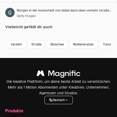
Morgen in der innenstadt von dubai dach oben verkehr straße panorama 4k zeitverlauf vereinigte arabische emirate
Getty Images
Vielleicht gefällt dir auch
Premium
Premium
Premium
Premium
Verkehr
Straße
Moschee
Wolkenkratzer
Transport
Die kreative Plattform, um deine beste Arbeit zu verwirklichen.
Mehr als 1 Million Abonnenten unter Kreativen, Unternehmen,
Agenturen und Studios.
Deutsch
Produkte