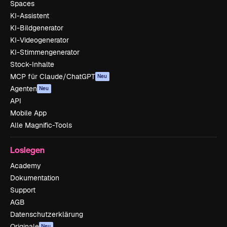
Spaces
KI-Assistent
KI-Bildgenerator
KI-Videogenerator
KI-Stimmengenerator
Stock-Inhalte
MCP für Claude/ChatGPT
Neu
Agenten
Neu
API
Mobile App
Alle Magnific-Tools
Loslegen
Academy
Dokumentation
Support
AGB
Datenschutzerklärung
Originale
Neu