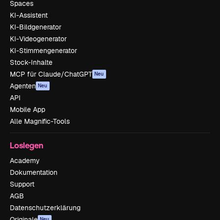
Spaces
KI-Assistent
KI-Bildgenerator
KI-Videogenerator
KI-Stimmengenerator
Stock-Inhalte
MCP für Claude/ChatGPT
Neu
Agenten
Neu
API
Mobile App
Alle Magnific-Tools
Loslegen
Academy
Dokumentation
Support
AGB
Datenschutzerklärung
Originale
Neu