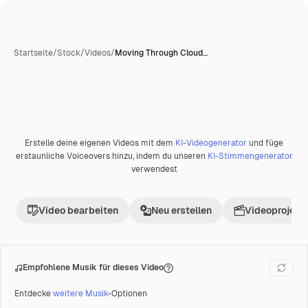
Startseite
/
Stock
/
Videos
/
Moving Through Cloud…
Erstelle deine eigenen Videos mit dem
KI-Videogenerator
und füge
Premium
erstaunliche Voiceovers hinzu, indem du unseren
KI-Stimmengenerator
verwendest
Video bearbeiten
Neu erstellen
Videoprojekt 
Empfohlene Musik für dieses Video
Entdecke
weitere Musik
-Optionen