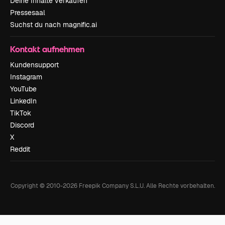
Deine Inhalte verkaufen
Pressesaal
Suchst du nach magnific.ai
Kontakt aufnehmen
Kundensupport
Instagram
YouTube
LinkedIn
TikTok
Discord
X
Reddit
Copyright © 2010-
2026
Freepik Company S.L.U.
Alle Rechte vorbehalten
.