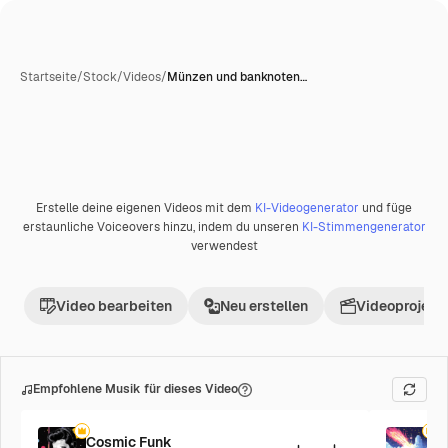
Startseite
/
Stock
/
Videos
/
Münzen und banknoten…
Erstelle deine eigenen Videos mit dem
KI-Videogenerator
und füge
Premium
erstaunliche Voiceovers hinzu, indem du unseren
KI-Stimmengenerator
verwendest
Video bearbeiten
Neu erstellen
Videoprojekt 
Empfohlene Musik für dieses Video
Cosmic Funk
F