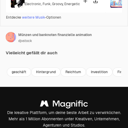
Electronic
,
Funk
,
Groovy
,
Energetic
P
Entdecke
weitere Musik
-Optionen
Münzen und banknoten finanzielle animation
djvstock
Vielleicht gefällt dir auch
Premium
Premium
Premium
Premium
geschäft
Hintergrund
Reichtum
Investition
Finan
Die kreative Plattform, um deine beste Arbeit zu verwirklichen.
Mehr als 1 Million Abonnenten unter Kreativen, Unternehmen,
Agenturen und Studios.