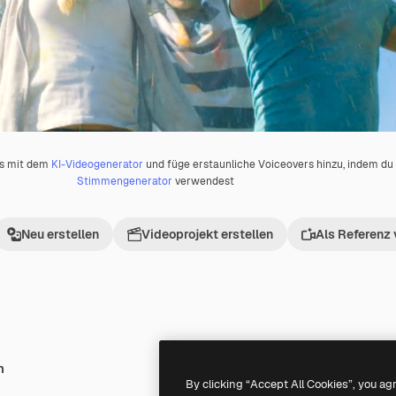
os mit dem
KI-Videogenerator
und füge erstaunliche Voiceovers hinzu, indem d
Stimmengenerator
verwendest
Neu erstellen
Videoprojekt erstellen
Als Referenz
h
By clicking “Accept All Cookies”, you ag