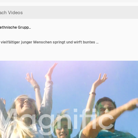
iethnische Grupp…
Multiethnische Gruppe vielfältiger junger Menschen springt und wirft buntes Pulver in die Luft zur Feier des Holi-Festes. Sie haben riesigen Spaß an diesem sonnigen Tag.