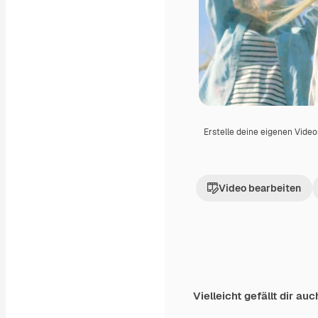
Erstelle deine eigenen Vide
Video bearbeiten
Vielleicht gefällt dir auc
Premium
Premium