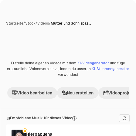
Startseite
/
Stock
/
Videos
/
Mutter und Sohn spaz…
Erstelle deine eigenen Videos mit dem
KI-Videogenerator
und füge
Premium
erstaunliche Voiceovers hinzu, indem du unseren
KI-Stimmengenerator
verwendest
Video bearbeiten
Neu erstellen
Videoprojekt 
Empfohlene Musik für dieses Video
Hierbabuena