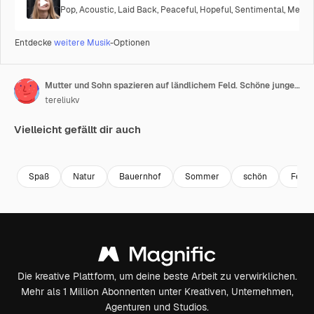
Pop
,
Acoustic
,
Laid Back
,
Peaceful
,
Hopeful
,
Sentimental
,
Melanc
Entdecke
weitere Musik
-Optionen
Mutter und Sohn spazieren auf ländlichem Feld. Schöne junge Mutter spaziert mit ihrem kleinen Sohn auf dem Weizenfeld.
tereliukv
Vielleicht gefällt dir auch
Premium
Premium
Premium
Premium
Spaß
Natur
Bauernhof
Sommer
schön
Feld
Die kreative Plattform, um deine beste Arbeit zu verwirklichen.
Mehr als 1 Million Abonnenten unter Kreativen, Unternehmen,
Agenturen und Studios.