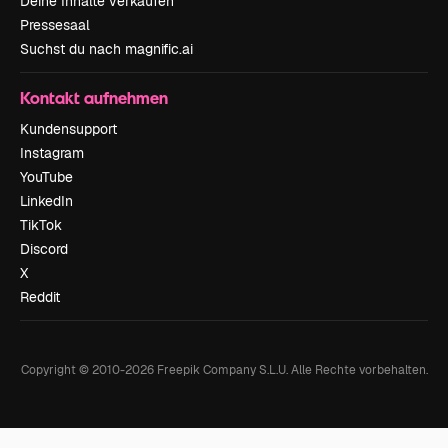
Deine Inhalte verkaufen
Pressesaal
Suchst du nach magnific.ai
Kontakt aufnehmen
Kundensupport
Instagram
YouTube
LinkedIn
TikTok
Discord
X
Reddit
Copyright © 2010-
2026
Freepik Company S.L.U.
Alle Rechte vorbehalten
.