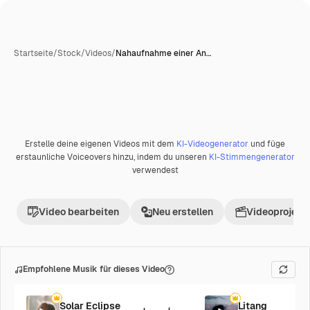
Startseite
/
Stock
/
Videos
/
Nahaufnahme einer An…
Erstelle deine eigenen Videos mit dem
KI-Videogenerator
und füge
Premium
erstaunliche Voiceovers hinzu, indem du unseren
KI-Stimmengenerator
verwendest
Video bearbeiten
Neu erstellen
Videoprojekt 
Empfohlene Musik für dieses Video
Solar Eclipse
Litang