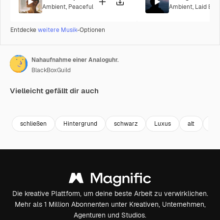
Ambient
,
Peaceful
Ambient
,
Laid Bac
Entdecke
weitere Musik
-Optionen
Nahaufnahme einer Analoguhr.
BlackBoxGuild
Vielleicht gefällt dir auch
Premium
Premium
Premium
Premium
schließen
Hintergrund
schwarz
Luxus
alt
du
Die kreative Plattform, um deine beste Arbeit zu verwirklichen.
Mehr als 1 Million Abonnenten unter Kreativen, Unternehmen,
Agenturen und Studios.