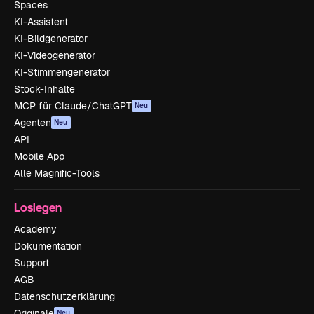
Spaces
KI-Assistent
KI-Bildgenerator
KI-Videogenerator
KI-Stimmengenerator
Stock-Inhalte
MCP für Claude/ChatGPT
Neu
Agenten
Neu
API
Mobile App
Alle Magnific-Tools
Loslegen
Academy
Dokumentation
Support
AGB
Datenschutzerklärung
Originale
Neu