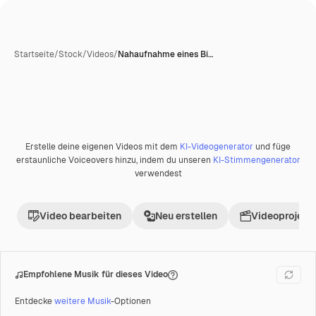
Startseite
/
Stock
/
Videos
/
Nahaufnahme eines Bi…
Erstelle deine eigenen Videos mit dem
KI-Videogenerator
und füge
Premium
erstaunliche Voiceovers hinzu, indem du unseren
KI-Stimmengenerator
verwendest
Video bearbeiten
Neu erstellen
Videoprojekt 
Empfohlene Musik für dieses Video
Entdecke
weitere Musik
-Optionen