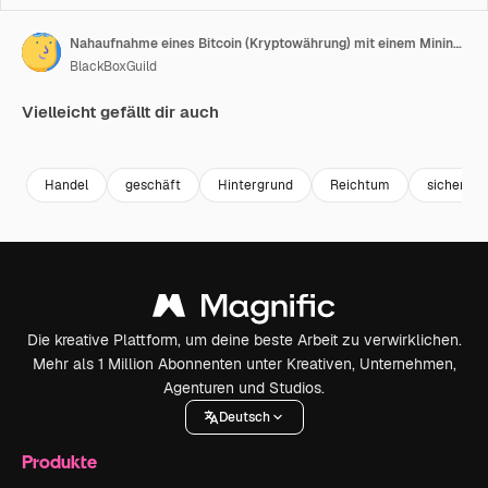
Nahaufnahme eines Bitcoin (Kryptowährung) mit einem Mining-Emblem auf der digitalen Währung und Verschlüsselungsschaltkreisen.
BlackBoxGuild
Vielleicht gefällt dir auch
Premium
Premium
Generiert von KI
Premium
Premium
Generiert v
Handel
geschäft
Hintergrund
Reichtum
sichern
Die kreative Plattform, um deine beste Arbeit zu verwirklichen.
Mehr als 1 Million Abonnenten unter Kreativen, Unternehmen,
Agenturen und Studios.
Deutsch
Produkte