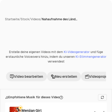
Startseite
/
Stock
/
Videos
/
Nahaufnahme des Länd…
Erstelle deine eigenen Videos mit dem
KI-Videogenerator
und füge
Premium
erstaunliche Voiceovers hinzu, indem du unseren
KI-Stimmengenerator
verwendest
Video bearbeiten
Neu erstellen
Videoprojekt 
Empfohlene Musik für dieses Video
Menjian Girl