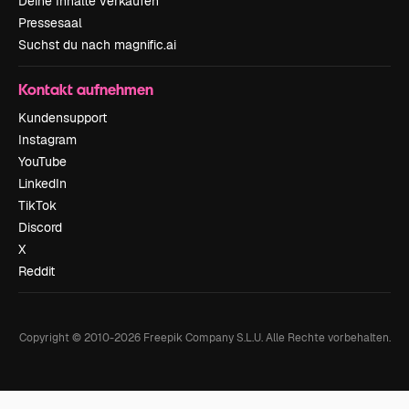
Deine Inhalte verkaufen
Pressesaal
Suchst du nach magnific.ai
Kontakt aufnehmen
Kundensupport
Instagram
YouTube
LinkedIn
TikTok
Discord
X
Reddit
Copyright © 2010-
2026
Freepik Company S.L.U.
Alle Rechte vorbehalten
.