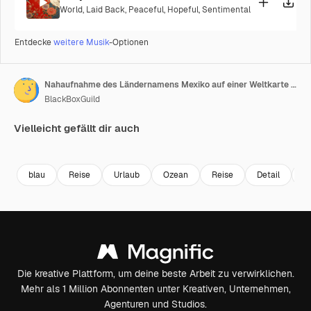
World
,
Laid Back
,
Peaceful
,
Hopeful
,
Sentimental
Entdecke
weitere Musik
-Optionen
Nahaufnahme des Ländernamens Mexiko auf einer Weltkarte mit dem detaillierten Namen der Hauptstadt
BlackBoxGuild
Vielleicht gefällt dir auch
Premium
Premium
Premium
Premium
blau
Reise
Urlaub
Ozean
Reise
Detail
S
Die kreative Plattform, um deine beste Arbeit zu verwirklichen.
Mehr als 1 Million Abonnenten unter Kreativen, Unternehmen,
Agenturen und Studios.