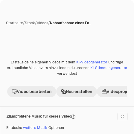
Startseite
/
Stock
/
Videos
/
Nahaufnahme eines Fa…
Erstelle deine eigenen Videos mit dem
KI-Videogenerator
und füge
Premium
erstaunliche Voiceovers hinzu, indem du unseren
KI-Stimmengenerator
verwendest
Video bearbeiten
Neu erstellen
Videoprojekt 
Empfohlene Musik für dieses Video
Entdecke
weitere Musik
-Optionen