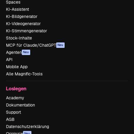
Spaces
KI-Assistent
KI-Bildgenerator
KI-Videogenerator
KI-Stimmengenerator
Stock-Inhalte
MCP für Claude/ChatGPT
Neu
Agenten
Neu
API
Mobile App
Alle Magnific-Tools
Loslegen
Academy
Dokumentation
Support
AGB
Datenschutzerklärung
Originale
Neu