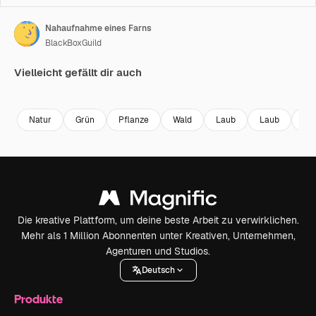
Nahaufnahme eines Farns
BlackBoxGuild
Vielleicht gefällt dir auch
Premium
Premium
Premium
Premium
Natur
Grün
Pflanze
Wald
Laub
Laub
Fa
Die kreative Plattform, um deine beste Arbeit zu verwirklichen.
Mehr als 1 Million Abonnenten unter Kreativen, Unternehmen,
Agenturen und Studios.
Deutsch
Produkte