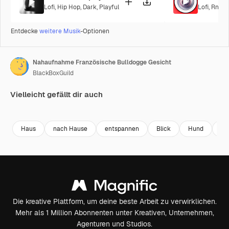
Lofi
,
Hip Hop
,
Dark
,
Playful
Lofi
,
RnB
,
C
Entdecke
weitere Musik
-Optionen
Nahaufnahme Französische Bulldogge Gesicht
BlackBoxGuild
Vielleicht gefällt dir auch
Premium
Premium
Premium
Premium
Haus
nach Hause
entspannen
Blick
Hund
sc
Die kreative Plattform, um deine beste Arbeit zu verwirklichen.
Mehr als 1 Million Abonnenten unter Kreativen, Unternehmen,
Agenturen und Studios.