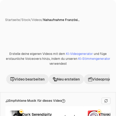
Startseite
/
Stock
/
Videos
/
Nahaufnahme Französi…
Erstelle deine eigenen Videos mit dem
KI-Videogenerator
und füge
Premium
erstaunliche Voiceovers hinzu, indem du unseren
KI-Stimmengenerator
verwendest
Video bearbeiten
Neu erstellen
Videoprojekt 
Empfohlene Musik für dieses Video
Dark Serendipity
Thinking