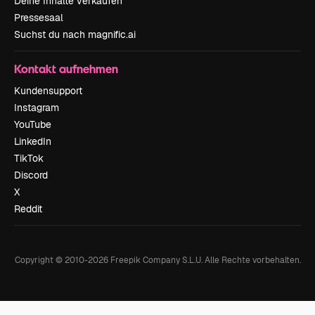
Deine Inhalte verkaufen
Pressesaal
Suchst du nach magnific.ai
Kontakt aufnehmen
Kundensupport
Instagram
YouTube
LinkedIn
TikTok
Discord
X
Reddit
Copyright © 2010-
2026
Freepik Company S.L.U.
Alle Rechte vorbehalten
.