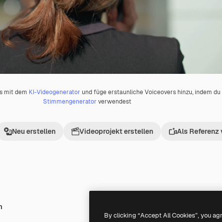
os mit dem
KI-Videogenerator
und füge erstaunliche Voiceovers hinzu, indem d
Stimmengenerator
verwendest
Neu erstellen
Videoprojekt erstellen
Als Referenz
h
Premium
Premium
By clicking “Accept All Cookies”, you ag