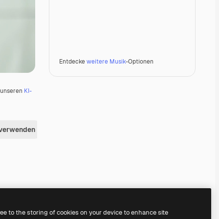
Entdecke
weitere Musik
-Optionen
u unseren
KI-
 verwenden
Premium
Premium
Premium
Premium
ree to the storing of cookies on your device to enhance site