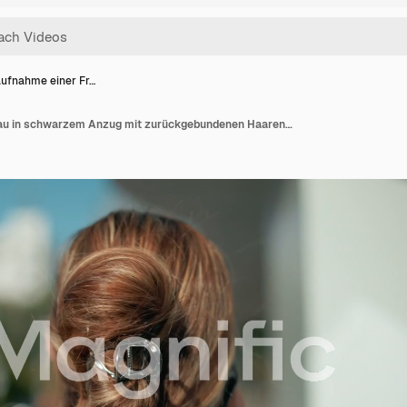
ufnahme einer Fr…
Nahaufnahme einer Frau in schwarzem Anzug mit zurückgebundenen Haaren, die Kaffee trinkt und telefoniert, während sie in einer städtischen Umgebung in der Nähe eines Glasgebäudes mit unscharfem Hintergrund und sanftem, natürlichem Licht spaziert