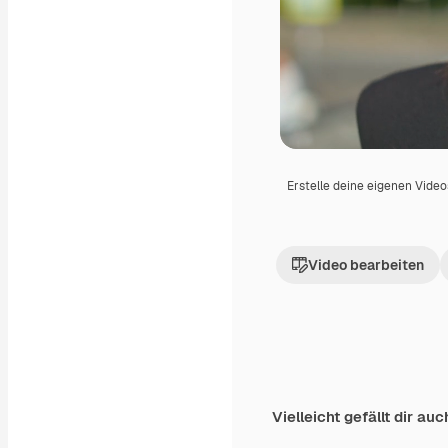
Erstelle deine eigenen Vide
Video bearbeiten
Vielleicht gefällt dir auc
Premium
Premium