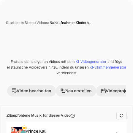
Startseite
/
Stock
/
Videos
/
Nahaufnahme: Kinderh…
Erstelle deine eigenen Videos mit dem
KI-Videogenerator
und füge
Premium
erstaunliche Voiceovers hinzu, indem du unseren
KI-Stimmengenerator
verwendest
Video bearbeiten
Neu erstellen
Videoprojekt 
Empfohlene Musik für dieses Video
Prince Kali