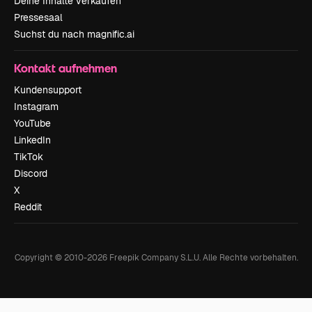
Deine Inhalte verkaufen
Pressesaal
Suchst du nach magnific.ai
Kontakt aufnehmen
Kundensupport
Instagram
YouTube
LinkedIn
TikTok
Discord
X
Reddit
Copyright © 2010-
2026
Freepik Company S.L.U.
Alle Rechte vorbehalten
.