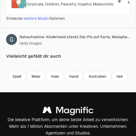
Corporate
,
Children
,
Peaceful
,
Hopeful
,
Melancholic
Entdecke
weitere Musik
-Optionen
Nahaufnahme: Kinderhand steckt Ziel-Pin auf Karte, Metapher für Reiseziel und Weg, selektiver Fokus, geringe Schärfentiefe.
Getty Images
Vielleicht gefällt dir auch
Premium
Premium
Premium
Premium
Spaß
Meer
Insel
Hand
Australien
hell
i
Die kreative Plattform, um deine beste Arbeit zu verwirklichen.
Mehr als 1 Million Abonnenten unter Kreativen, Unternehmen,
Agenturen und Studios.