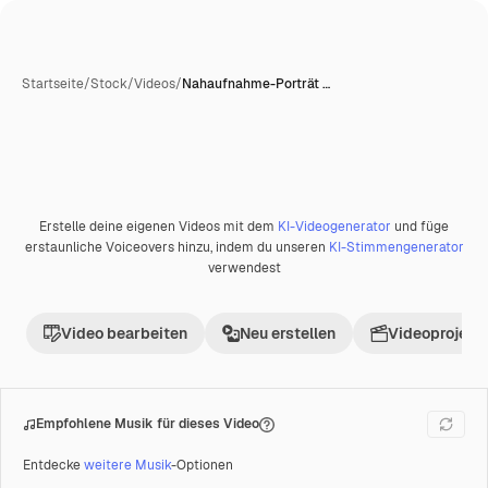
Startseite
/
Stock
/
Videos
/
Nahaufnahme-Porträt …
KI-generiert
Erstelle deine eigenen Videos mit dem
KI-Videogenerator
und füge
Premium
erstaunliche Voiceovers hinzu, indem du unseren
KI-Stimmengenerator
verwendest
Video bearbeiten
Neu erstellen
Videoprojekt 
Empfohlene Musik für dieses Video
Entdecke
weitere Musik
-Optionen