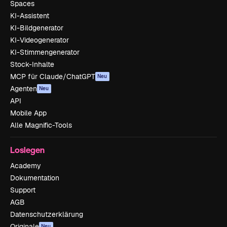
Spaces
KI-Assistent
KI-Bildgenerator
KI-Videogenerator
KI-Stimmengenerator
Stock-Inhalte
MCP für Claude/ChatGPT
Neu
Agenten
Neu
API
Mobile App
Alle Magnific-Tools
Loslegen
Academy
Dokumentation
Support
AGB
Datenschutzerklärung
Originale
Neu