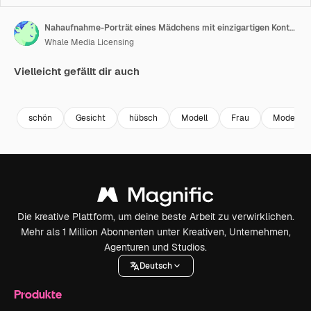
Nahaufnahme-Porträt eines Mädchens mit einzigartigen Kontaktlinsen
Whale Media Licensing
Vielleicht gefällt dir auch
Premium
Premium
Generiert von KI
Premium
Premium
Generiert v
schön
Gesicht
hübsch
Modell
Frau
Mode
Die kreative Plattform, um deine beste Arbeit zu verwirklichen.
Mehr als 1 Million Abonnenten unter Kreativen, Unternehmen,
Agenturen und Studios.
Deutsch
Produkte