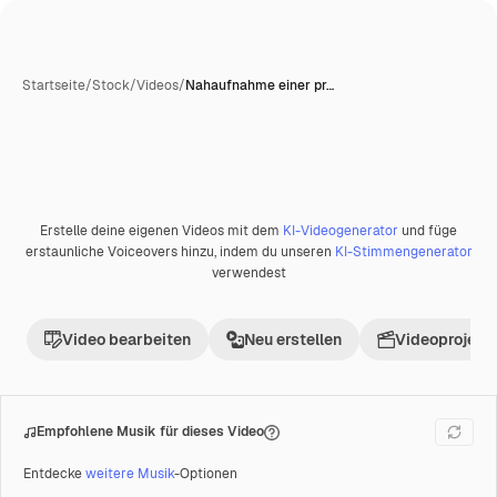
Startseite
/
Stock
/
Videos
/
Nahaufnahme einer pr…
Erstelle deine eigenen Videos mit dem
KI-Videogenerator
und füge
Premium
erstaunliche Voiceovers hinzu, indem du unseren
KI-Stimmengenerator
verwendest
Video bearbeiten
Neu erstellen
Videoprojekt 
Empfohlene Musik für dieses Video
Entdecke
weitere Musik
-Optionen