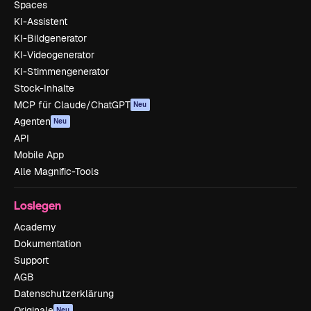
Spaces
KI-Assistent
KI-Bildgenerator
KI-Videogenerator
KI-Stimmengenerator
Stock-Inhalte
MCP für Claude/ChatGPT
Neu
Agenten
Neu
API
Mobile App
Alle Magnific-Tools
Loslegen
Academy
Dokumentation
Support
AGB
Datenschutzerklärung
Originale
Neu