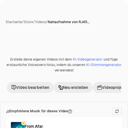
Startseite
/
Stock
/
Videos
/
Nahaufnahme von RJ45…
Erstelle deine eigenen Videos mit dem
KI-Videogenerator
und füge
Premium
erstaunliche Voiceovers hinzu, indem du unseren
KI-Stimmengenerator
verwendest
Video bearbeiten
Neu erstellen
Videoprojekt 
Empfohlene Musik für dieses Video
From Afar