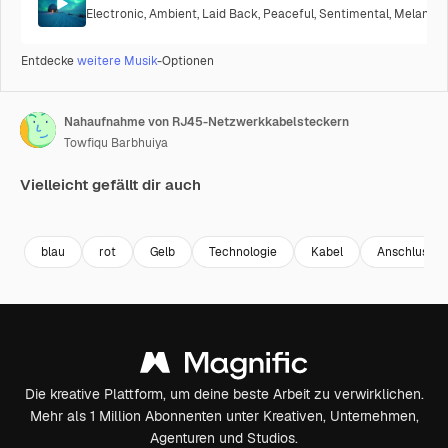
Electronic
,
Ambient
,
Laid Back
,
Peaceful
,
Sentimental
,
Melancho
Entdecke
weitere Musik
-Optionen
Nahaufnahme von RJ45-Netzwerkkabelsteckern
Towfiqu Barbhuiya
Vielleicht gefällt dir auch
Premium
Premium
Premium
Premium
Generiert v
blau
rot
Gelb
Technologie
Kabel
Anschluss
Die kreative Plattform, um deine beste Arbeit zu verwirklichen.
Mehr als 1 Million Abonnenten unter Kreativen, Unternehmen,
Agenturen und Studios.