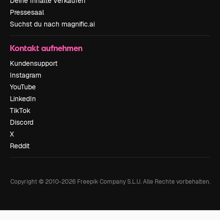
Deine Inhalte verkaufen
Pressesaal
Suchst du nach magnific.ai
Kontakt aufnehmen
Kundensupport
Instagram
YouTube
LinkedIn
TikTok
Discord
X
Reddit
Copyright © 2010-
2026
Freepik Company S.L.U.
Alle Rechte vorbehalten
.