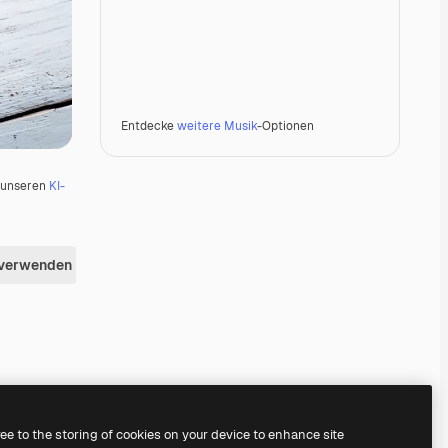
Entdecke
weitere Musik
-Optionen
u unseren
KI-
 verwenden
Premium
Premium
Premium
Premium
ree to the storing of cookies on your device to enhance site