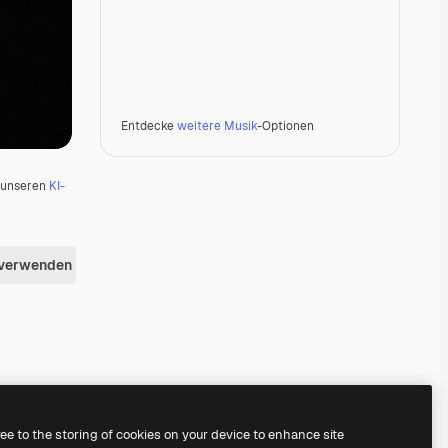
Entdecke
weitere Musik
-Optionen
u unseren
KI-
 verwenden
Premium
Premium
Premium
Premium
ree to the storing of cookies on your device to enhance site