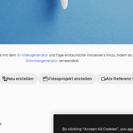
os mit dem
KI-Videogenerator
und füge erstaunliche Voiceovers hinzu, indem d
Stimmengenerator
verwendest
Neu erstellen
Videoprojekt erstellen
Als Referenz
h
Premium
Premium
Generiert von KI
By clicking “Accept All Cookies”, you ag