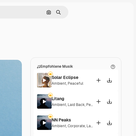
Nach Bild suchen
Suchen
Empfohlene Musik
Solar Eclipse
Ambient
,
Peaceful
Litang
Ambient
,
Laid Back
,
Peaceful
,
Hopeful
NN Peaks
Ambient
,
Corporate
,
Laid Back
,
Peaceful
,
Hopeful