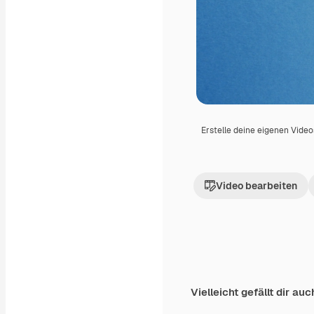
Erstelle deine eigenen Vide
Video bearbeiten
Vielleicht gefällt dir auc
Premium
Premium
Generiert von KI