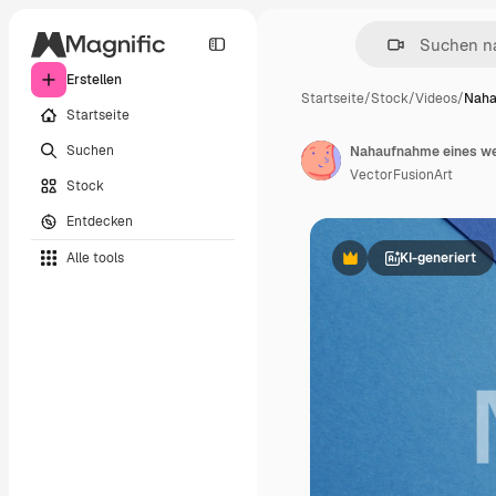
Erstellen
Startseite
/
Stock
/
Videos
/
Naha
Startseite
Suchen
VectorFusionArt
Stock
Entdecken
Alle tools
KI-generiert
Premium