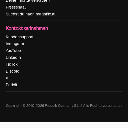
Deine Inhalte verkaufen
Pressesaal
Suchst du nach magnific.ai
Kontakt aufnehmen
Kundensupport
Instagram
YouTube
LinkedIn
TikTok
Discord
X
Reddit
Copyright © 2010-
2026
Freepik Company S.L.U.
Alle Rechte vorbehalten
.