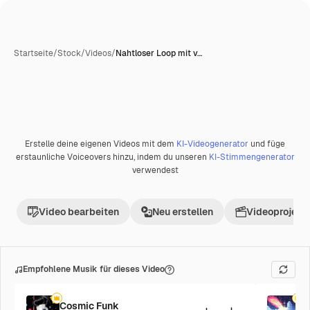
Startseite
/
Stock
/
Videos
/
Nahtloser Loop mit v…
Erstelle deine eigenen Videos mit dem
KI-Videogenerator
und füge
Premium
erstaunliche Voiceovers hinzu, indem du unseren
KI-Stimmengenerator
verwendest
Video bearbeiten
Neu erstellen
Videoprojekt 
Empfohlene Musik für dieses Video
Cosmic Funk
F