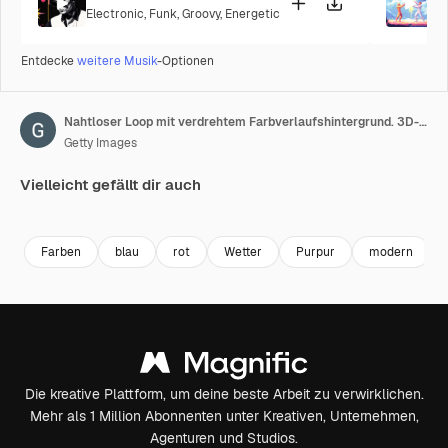
Electronic
,
Funk
,
Groovy
,
Energetic
P
Entdecke
weitere Musik
-Optionen
Nahtloser Loop mit verdrehtem Farbverlaufshintergrund. 3D-Rendering von Reihen farbiger roter Streifen, die sich wellen. Farbige Wellen-Farbverlaufsanimation. Zukünftiger geometrischer Muster-Bewegungshintergrund
Getty Images
Vielleicht gefällt dir auch
Premium
Premium
Premium
Premium
Farben
blau
rot
Wetter
Purpur
modern
Die kreative Plattform, um deine beste Arbeit zu verwirklichen.
Mehr als 1 Million Abonnenten unter Kreativen, Unternehmen,
Agenturen und Studios.