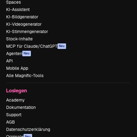
Spaces
KI-Assistent
KI-Bildgenerator
KI-Videogenerator
KI-Stimmengenerator
Stock-Inhalte
MCP für Claude/ChatGPT
Neu
Agenten
Neu
API
Mobile App
Alle Magnific-Tools
Loslegen
Academy
Dokumentation
Support
AGB
Datenschutzerklärung
Originale
Neu