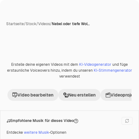
Startseite
/
Stock
/
Videos
/
Nebel oder tiefe Wol…
Erstelle deine eigenen Videos mit dem
KI-Videogenerator
und füge
Premium
erstaunliche Voiceovers hinzu, indem du unseren
KI-Stimmengenerator
verwendest
Video bearbeiten
Neu erstellen
Videoprojekt 
Empfohlene Musik für dieses Video
Entdecke
weitere Musik
-Optionen