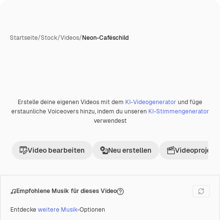
Startseite
/
Stock
/
Videos
/
Neon-Caféschild
Erstelle deine eigenen Videos mit dem
KI-Videogenerator
und füge
Premium
erstaunliche Voiceovers hinzu, indem du unseren
KI-Stimmengenerator
verwendest
Video bearbeiten
Neu erstellen
Videoprojekt 
Empfohlene Musik für dieses Video
Entdecke
weitere Musik
-Optionen