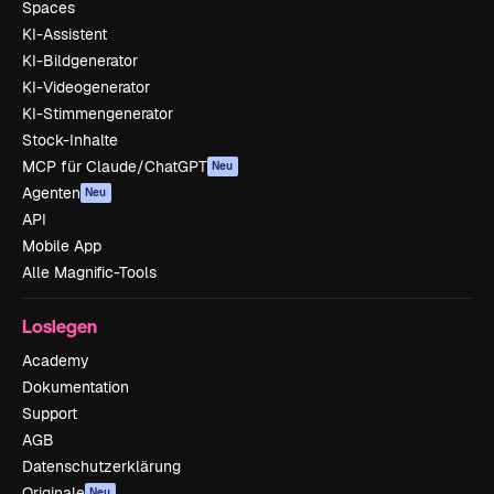
Spaces
KI-Assistent
KI-Bildgenerator
KI-Videogenerator
KI-Stimmengenerator
Stock-Inhalte
MCP für Claude/ChatGPT
Neu
Agenten
Neu
API
Mobile App
Alle Magnific-Tools
Loslegen
Academy
Dokumentation
Support
AGB
Datenschutzerklärung
Originale
Neu