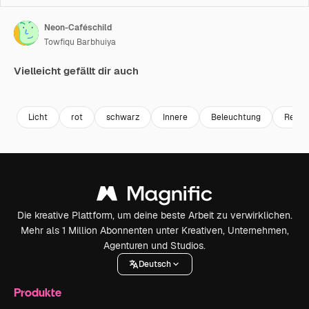
Neon-Caféschild
Towfiqu Barbhuiya
Vielleicht gefällt dir auch
Premium
Premium
Premium
Premium
Licht
rot
schwarz
Innere
Beleuchtung
Resta
Die kreative Plattform, um deine beste Arbeit zu verwirklichen.
Mehr als 1 Million Abonnenten unter Kreativen, Unternehmen,
Agenturen und Studios.
Deutsch
Produkte