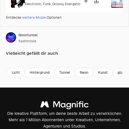
Electronic
,
Funk
,
Groovy
,
Energetic
P
Entdecke
weitere Musik
-Optionen
Neontunnel
flashmovie
Vielleicht gefällt dir auch
Premium
Premium
Premium
Premium
Licht
Hintergrund
Tunnel
Neon
Kunst
glühen
Die kreative Plattform, um deine beste Arbeit zu verwirklichen.
Mehr als 1 Million Abonnenten unter Kreativen, Unternehmen,
Agenturen und Studios.