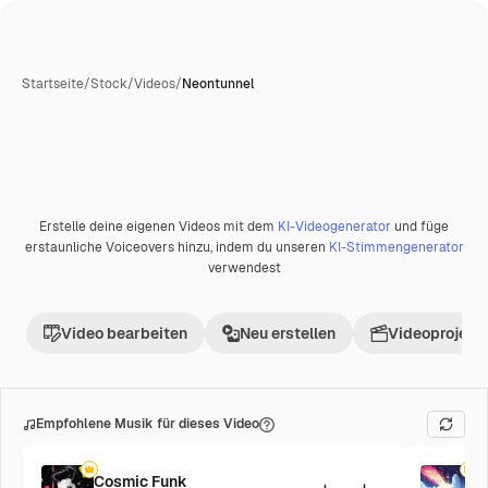
Startseite
/
Stock
/
Videos
/
Neontunnel
Erstelle deine eigenen Videos mit dem
KI-Videogenerator
und füge
Premium
erstaunliche Voiceovers hinzu, indem du unseren
KI-Stimmengenerator
verwendest
Video bearbeiten
Neu erstellen
Videoprojekt 
Empfohlene Musik für dieses Video
Cosmic Funk
F