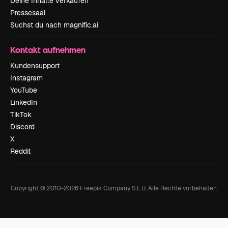
Deine Inhalte verkaufen
Pressesaal
Suchst du nach magnific.ai
Kontakt aufnehmen
Kundensupport
Instagram
YouTube
LinkedIn
TikTok
Discord
X
Reddit
Copyright © 2010-
2026
Freepik Company S.L.U.
Alle Rechte vorbehalten
.