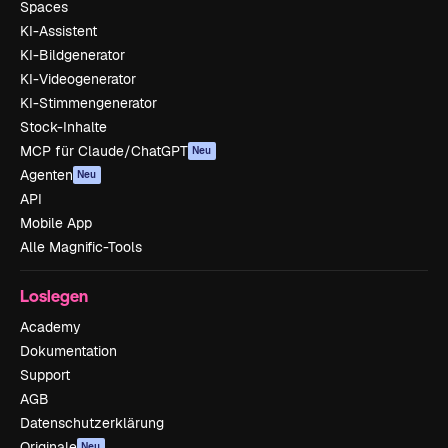
Spaces
KI-Assistent
KI-Bildgenerator
KI-Videogenerator
KI-Stimmengenerator
Stock-Inhalte
MCP für Claude/ChatGPT
Neu
Agenten
Neu
API
Mobile App
Alle Magnific-Tools
Loslegen
Academy
Dokumentation
Support
AGB
Datenschutzerklärung
Originale
Neu