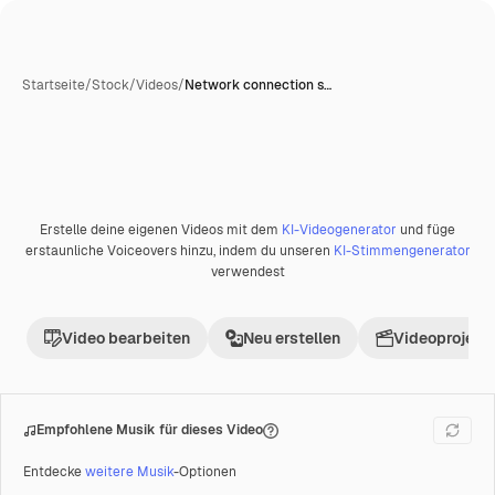
Startseite
/
Stock
/
Videos
/
Network connection s…
Erstelle deine eigenen Videos mit dem
KI-Videogenerator
und füge
Premium
erstaunliche Voiceovers hinzu, indem du unseren
KI-Stimmengenerator
verwendest
Video bearbeiten
Neu erstellen
Videoprojekt 
Empfohlene Musik für dieses Video
Entdecke
weitere Musik
-Optionen