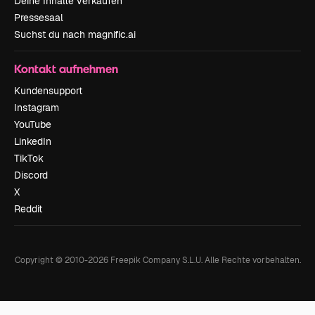
Deine Inhalte verkaufen
Pressesaal
Suchst du nach magnific.ai
Kontakt aufnehmen
Kundensupport
Instagram
YouTube
LinkedIn
TikTok
Discord
X
Reddit
Copyright © 2010-
2026
Freepik Company S.L.U.
Alle Rechte vorbehalten
.