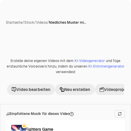
Startseite
/
Stock
/
Videos
/
Niedliches Muster mi…
KI-generiert
Erstelle deine eigenen Videos mit dem
KI-Videogenerator
und füge
Premium
erstaunliche Voiceovers hinzu, indem du unseren
KI-Stimmengenerator
verwendest
Video bearbeiten
Neu erstellen
Videoprojekt 
Empfohlene Musik für dieses Video
Fighters Game