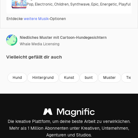
Pop
,
Electronic
,
Children
,
Synthwave
,
Epic
,
Energetic
,
Playful
Entdecke
weitere Musik
-Optionen
Niedliches Muster mit Cartoon-Hundegesichtern
Whale Media Licensing
Vielleicht gefällt dir auch
Premium
Premium
Generiert von KI
Premium
Premium
Generiert v
Hund
Hintergrund
Kunst
bunt
Muster
Tier
Die kreative Plattform, um deine beste Arbeit zu verwirklichen.
Mehr als 1 Million Abonnenten unter Kreativen, Unternehmen,
Agenturen und Studios.