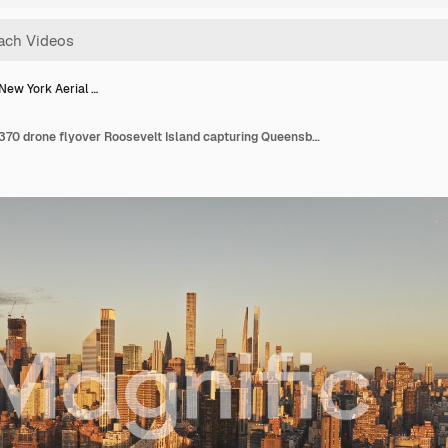
New York Aerial …
NYC New York Aerial v370 drone flyover Roosevelt Island capturing Queensboro Bridge over East river, Lenox Hill and Midtown Manhattan cityscape at sunrise - Shot with Mavic 3 Pro Cine - September 2023