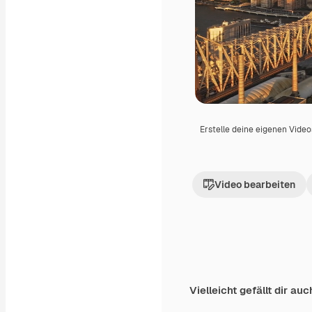
Erstelle deine eigenen Vide
Video bearbeiten
Vielleicht gefällt dir auc
Premium
Premium