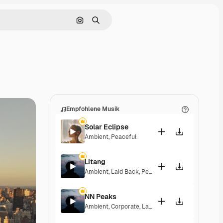
Nach Bild suchen
Suchen
Empfohlene Musik
Solar Eclipse
Ambient
,
Peaceful
Litang
Ambient
,
Laid Back
,
Peaceful
,
Hopeful
NN Peaks
Ambient
,
Corporate
,
Laid Back
,
Peaceful
,
Hopeful