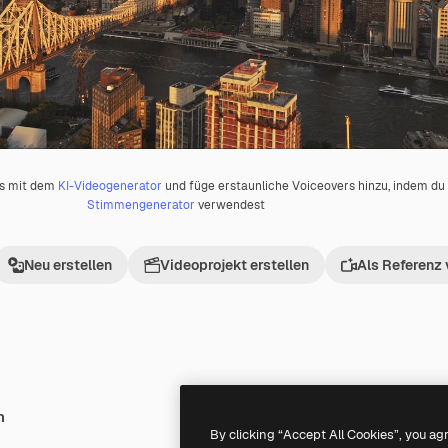
os mit dem
KI-Videogenerator
und füge erstaunliche Voiceovers hinzu, indem d
Stimmengenerator
verwendest
Neu erstellen
Videoprojekt erstellen
Als Referenz
h
Premium
Premium
By clicking “Accept All Cookies”, you ag