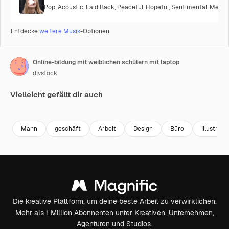
Pop
,
Acoustic
,
Laid Back
,
Peaceful
,
Hopeful
,
Sentimental
,
Melanc
Entdecke
weitere Musik
-Optionen
Online-bildung mit weiblichen schülern mit laptop
djvstock
Vielleicht gefällt dir auch
Premium
Premium
Premium
Premium
Mann
geschäft
Arbeit
Design
Büro
Illustrati
Die kreative Plattform, um deine beste Arbeit zu verwirklichen.
Mehr als 1 Million Abonnenten unter Kreativen, Unternehmen,
Agenturen und Studios.