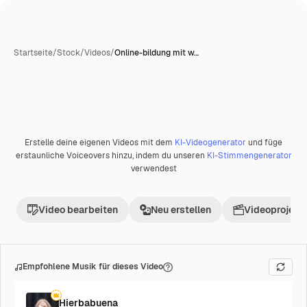
Startseite
/
Stock
/
Videos
/
Online-bildung mit w…
Erstelle deine eigenen Videos mit dem
KI-Videogenerator
und füge
Premium
erstaunliche Voiceovers hinzu, indem du unseren
KI-Stimmengenerator
verwendest
Video bearbeiten
Neu erstellen
Videoprojekt 
Empfohlene Musik für dieses Video
Hierbabuena