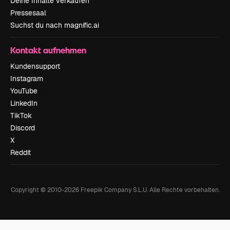
Deine Inhalte verkaufen
Pressesaal
Suchst du nach magnific.ai
Kontakt aufnehmen
Kundensupport
Instagram
YouTube
LinkedIn
TikTok
Discord
X
Reddit
Copyright © 2010-
2026
Freepik Company S.L.U.
Alle Rechte vorbehalten
.