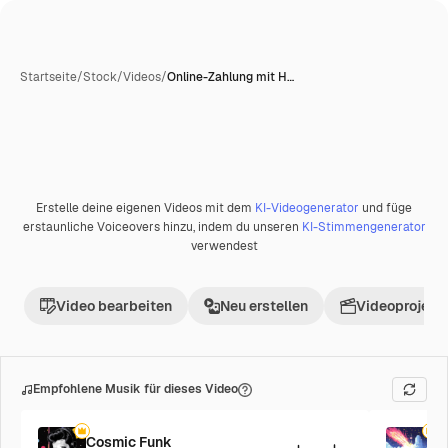
Startseite
/
Stock
/
Videos
/
Online-Zahlung mit H…
Erstelle deine eigenen Videos mit dem
KI-Videogenerator
und füge
Premium
erstaunliche Voiceovers hinzu, indem du unseren
KI-Stimmengenerator
verwendest
Video bearbeiten
Neu erstellen
Videoprojekt 
Empfohlene Musik für dieses Video
Cosmic Funk
F