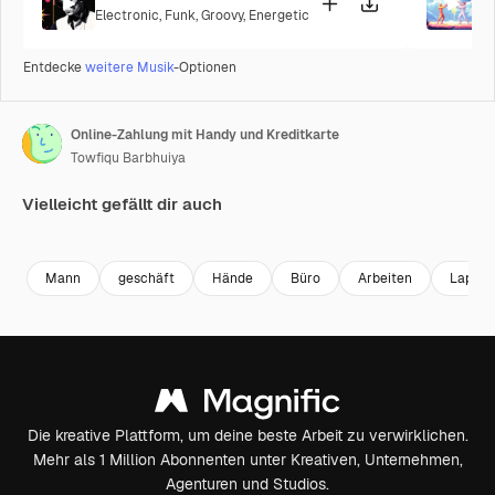
Electronic
,
Funk
,
Groovy
,
Energetic
P
Entdecke
weitere Musik
-Optionen
Online-Zahlung mit Handy und Kreditkarte
Towfiqu Barbhuiya
Vielleicht gefällt dir auch
Premium
Premium
Premium
Premium
Mann
geschäft
Hände
Büro
Arbeiten
Laptop
Die kreative Plattform, um deine beste Arbeit zu verwirklichen.
Mehr als 1 Million Abonnenten unter Kreativen, Unternehmen,
Agenturen und Studios.