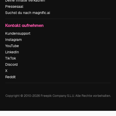
Deine Inhalte verkaufen
Pressesaal
Suchst du nach magnific.ai
Kontakt aufnehmen
Kundensupport
Instagram
YouTube
LinkedIn
TikTok
Discord
X
Reddit
Copyright © 2010-
2026
Freepik Company S.L.U.
Alle Rechte vorbehalten
.