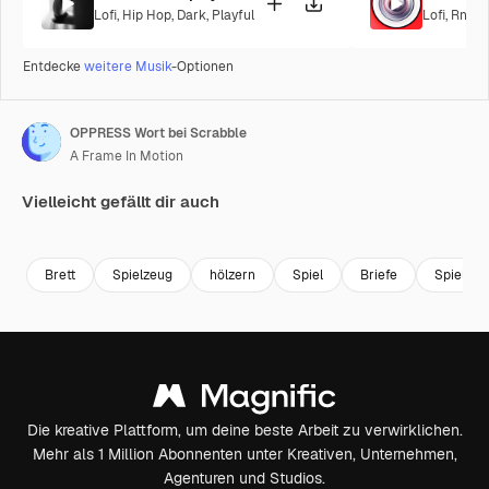
Lofi
,
Hip Hop
,
Dark
,
Playful
Lofi
,
RnB
,
C
Entdecke
weitere Musik
-Optionen
OPPRESS Wort bei Scrabble
A Frame In Motion
Vielleicht gefällt dir auch
Premium
Premium
Premium
Premium
Brett
Spielzeug
hölzern
Spiel
Briefe
Spielzeu
Die kreative Plattform, um deine beste Arbeit zu verwirklichen.
Mehr als 1 Million Abonnenten unter Kreativen, Unternehmen,
Agenturen und Studios.