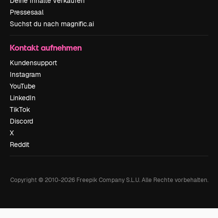
Deine Inhalte verkaufen
Pressesaal
Suchst du nach magnific.ai
Kontakt aufnehmen
Kundensupport
Instagram
YouTube
LinkedIn
TikTok
Discord
X
Reddit
Copyright © 2010-
2026
Freepik Company S.L.U.
Alle Rechte vorbehalten
.