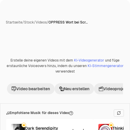
Startseite
/
Stock
/
Videos
/
OPPRESS Wort bei Scr…
Erstelle deine eigenen Videos mit dem
KI-Videogenerator
und füge
Premium
erstaunliche Voiceovers hinzu, indem du unseren
KI-Stimmengenerator
verwendest
Video bearbeiten
Neu erstellen
Videoprojekt 
Empfohlene Musik für dieses Video
Dark Serendipity
Thinking