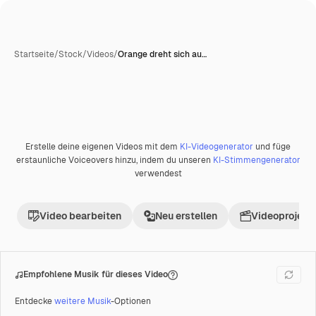
Startseite
/
Stock
/
Videos
/
Orange dreht sich au…
Erstelle deine eigenen Videos mit dem
KI-Videogenerator
und füge
Premium
erstaunliche Voiceovers hinzu, indem du unseren
KI-Stimmengenerator
verwendest
Video bearbeiten
Neu erstellen
Videoprojekt 
Empfohlene Musik für dieses Video
Entdecke
weitere Musik
-Optionen