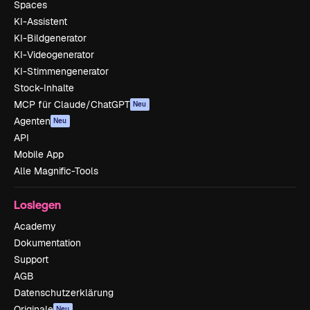
Spaces
KI-Assistent
KI-Bildgenerator
KI-Videogenerator
KI-Stimmengenerator
Stock-Inhalte
MCP für Claude/ChatGPT
Neu
Agenten
Neu
API
Mobile App
Alle Magnific-Tools
Loslegen
Academy
Dokumentation
Support
AGB
Datenschutzerklärung
Originale
Neu