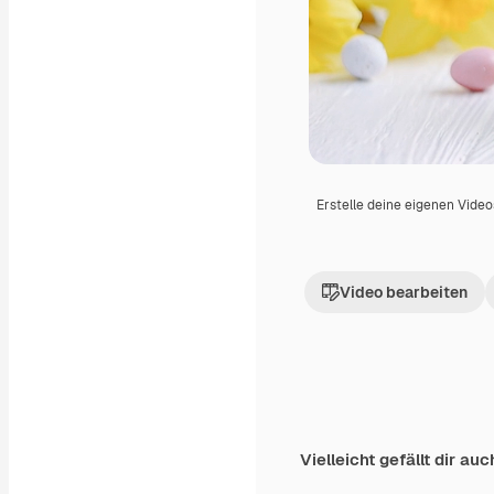
Erstelle deine eigenen Vide
Video bearbeiten
Vielleicht gefällt dir auc
Premium
Premium
Generiert von KI