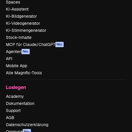
Spaces
KI-Assistent
KI-Bildgenerator
KI-Videogenerator
KI-Stimmengenerator
Stock-Inhalte
MCP für Claude/ChatGPT
Neu
Agenten
Neu
API
Mobile App
Alle Magnific-Tools
Loslegen
Academy
Dokumentation
Support
AGB
Datenschutzerklärung
Originale
Neu