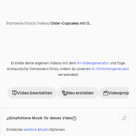
Startseite
/
Stock
/
Videos
/
Oster-Cupcakes mit O…
KI-generiert
Erstelle deine eigenen Videos mit dem
KI-Videogenerator
und füge
Premium
erstaunliche Voiceovers hinzu, indem du unseren
KI-Stimmengenerator
verwendest
Video bearbeiten
Neu erstellen
Videoprojekt 
Empfohlene Musik für dieses Video
Entdecke
weitere Musik
-Optionen