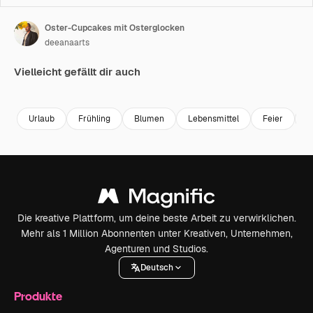
Oster-Cupcakes mit Osterglocken
deeanaarts
Vielleicht gefällt dir auch
Premium
Premium
Generiert von KI
Premium
Premium
Generiert v
Urlaub
Frühling
Blumen
Lebensmittel
Feier
p
Die kreative Plattform, um deine beste Arbeit zu verwirklichen.
Mehr als 1 Million Abonnenten unter Kreativen, Unternehmen,
Agenturen und Studios.
Deutsch
Produkte