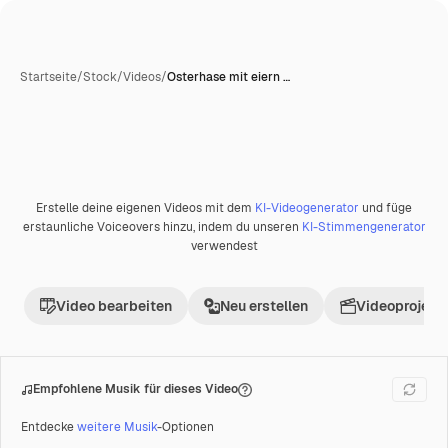
Startseite
/
Stock
/
Videos
/
Osterhase mit eiern …
Erstelle deine eigenen Videos mit dem
KI-Videogenerator
und füge
Premium
erstaunliche Voiceovers hinzu, indem du unseren
KI-Stimmengenerator
verwendest
Video bearbeiten
Neu erstellen
Videoprojekt 
Empfohlene Musik für dieses Video
Entdecke
weitere Musik
-Optionen