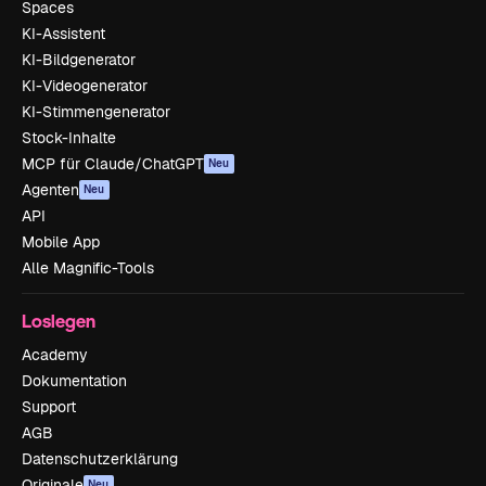
Spaces
KI-Assistent
KI-Bildgenerator
KI-Videogenerator
KI-Stimmengenerator
Stock-Inhalte
MCP für Claude/ChatGPT
Neu
Agenten
Neu
API
Mobile App
Alle Magnific-Tools
Loslegen
Academy
Dokumentation
Support
AGB
Datenschutzerklärung
Originale
Neu