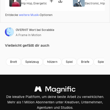
Hip Hop
,
Energetic
Electronic
,
Hip Ho
Entdecke
weitere Musik
-Optionen
OVERHIT Wort bei Scrabble
A Frame In Motion
Vielleicht gefällt dir auch
Premium
Premium
Premium
Premium
Brett
Spielzeug
hölzern
Spiel
Briefe
Spielzeu
Die kreative Plattform, um deine beste Arbeit zu verwirklichen.
Mehr als 1 Million Abonnenten unter Kreativen, Unternehmen,
Agenturen und Studios.