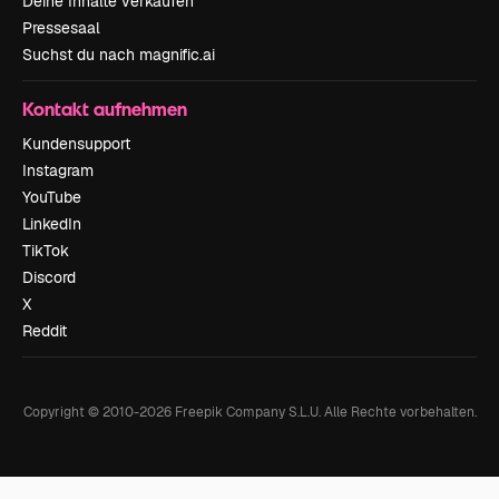
Deine Inhalte verkaufen
Pressesaal
Suchst du nach magnific.ai
Kontakt aufnehmen
Kundensupport
Instagram
YouTube
LinkedIn
TikTok
Discord
X
Reddit
Copyright © 2010-
2026
Freepik Company S.L.U.
Alle Rechte vorbehalten
.