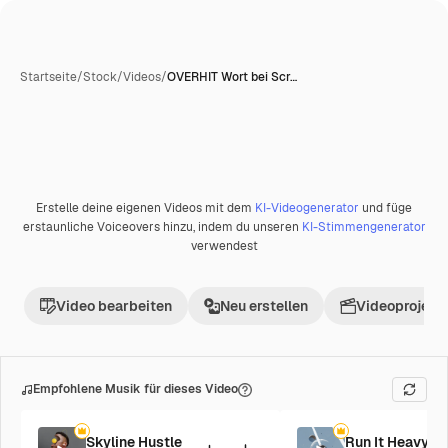
Startseite
/
Stock
/
Videos
/
OVERHIT Wort bei Scr…
Erstelle deine eigenen Videos mit dem
KI-Videogenerator
und füge
Premium
erstaunliche Voiceovers hinzu, indem du unseren
KI-Stimmengenerator
verwendest
Video bearbeiten
Neu erstellen
Videoprojekt 
Empfohlene Musik für dieses Video
Skyline Hustle
Run It Heavy