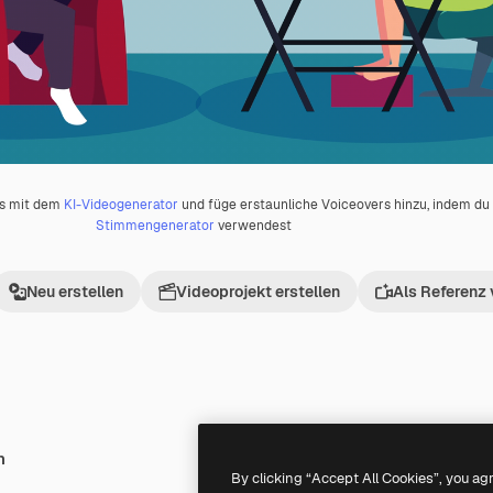
os mit dem
KI-Videogenerator
und füge erstaunliche Voiceovers hinzu, indem d
Stimmengenerator
verwendest
Neu erstellen
Videoprojekt erstellen
Als Referenz
h
Premium
Premium
By clicking “Accept All Cookies”, you ag