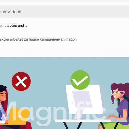
 mit laptop und …
esktop arbeitet zu hause kampagnen-animation