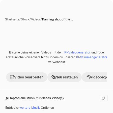
Startseite
/
Stock
/
Videos
/
Panning shot of the …
Erstelle deine eigenen Videos mit dem
KI-Videogenerator
und füge
Premium
erstaunliche Voiceovers hinzu, indem du unseren
KI-Stimmengenerator
verwendest
Video bearbeiten
Neu erstellen
Videoprojekt 
Empfohlene Musik für dieses Video
Entdecke
weitere Musik
-Optionen