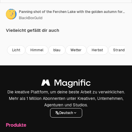
Panning shot of the Ferchen Lake with the golden autumn forest and Grünkopf mountain in the background, very close to the bavarian town of Mittenwald in Germany
BlackBoxGuild
Vielleicht gefällt dir auch
Premium
Premium
Premium
Premium
Generiert v
Licht
Himmel
blau
Wetter
Herbst
Strand
Die kreative Plattform, um deine beste Arbeit zu verwirklichen.
Mehr als 1 Million Abonnenten unter Kreativen, Unternehmen,
Agenturen und Studios.
Deutsch
Produkte