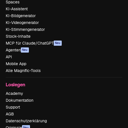
Spaces
KI-Assistent
KI-Bildgenerator
KI-Videogenerator
KI-Stimmengenerator
Stock-Inhalte
MCP für Claude/ChatGPT
Neu
Agenten
Neu
API
Mobile App
Alle Magnific-Tools
Loslegen
Academy
Dokumentation
Support
AGB
Datenschutzerklärung
Originale
Neu