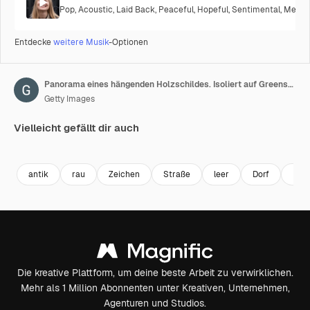
Pop
,
Acoustic
,
Laid Back
,
Peaceful
,
Hopeful
,
Sentimental
,
Melanc
Entdecke
weitere Musik
-Optionen
Panorama eines hängenden Holzschildes. Isoliert auf Greenscreen
Getty Images
Vielleicht gefällt dir auch
Premium
Premium
Premium
Premium
antik
rau
Zeichen
Straße
leer
Dorf
Pan
Die kreative Plattform, um deine beste Arbeit zu verwirklichen.
Mehr als 1 Million Abonnenten unter Kreativen, Unternehmen,
Agenturen und Studios.