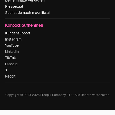
Deine Inhalte verkaufen
Pressesaal
Suchst du nach magnific.ai
Kontakt aufnehmen
Kundensupport
Instagram
YouTube
LinkedIn
TikTok
Discord
X
Reddit
Copyright © 2010-
2026
Freepik Company S.L.U.
Alle Rechte vorbehalten
.