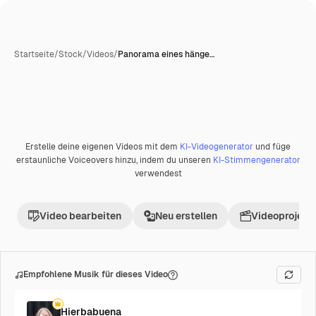
Startseite
/
Stock
/
Videos
/
Panorama eines hänge…
Erstelle deine eigenen Videos mit dem
KI-Videogenerator
und füge
Premium
erstaunliche Voiceovers hinzu, indem du unseren
KI-Stimmengenerator
verwendest
Video bearbeiten
Neu erstellen
Videoprojekt 
Empfohlene Musik für dieses Video
Hierbabuena