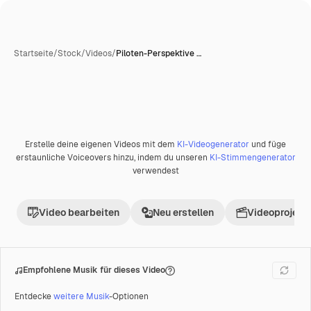
Startseite
/
Stock
/
Videos
/
Piloten-Perspektive …
Erstelle deine eigenen Videos mit dem
KI-Videogenerator
und füge
Premium
erstaunliche Voiceovers hinzu, indem du unseren
KI-Stimmengenerator
verwendest
Video bearbeiten
Neu erstellen
Videoprojekt 
Empfohlene Musik für dieses Video
Entdecke
weitere Musik
-Optionen