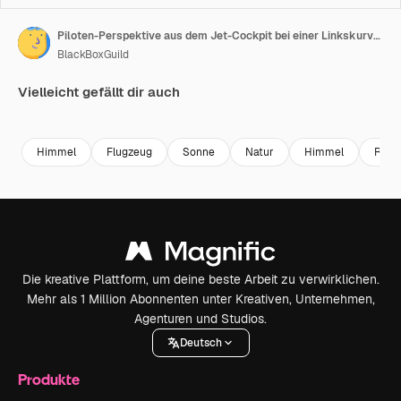
Piloten-Perspektive aus dem Jet-Cockpit bei einer Linkskurve, um schlechtes Wetter voraus zu vermeiden
BlackBoxGuild
Vielleicht gefällt dir auch
Premium
Premium
Premium
Premium
Himmel
Flugzeug
Sonne
Natur
Himmel
Reis
Die kreative Plattform, um deine beste Arbeit zu verwirklichen.
Mehr als 1 Million Abonnenten unter Kreativen, Unternehmen,
Agenturen und Studios.
Deutsch
Produkte