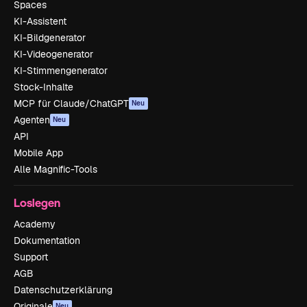
Spaces
KI-Assistent
KI-Bildgenerator
KI-Videogenerator
KI-Stimmengenerator
Stock-Inhalte
MCP für Claude/ChatGPT
Neu
Agenten
Neu
API
Mobile App
Alle Magnific-Tools
Loslegen
Academy
Dokumentation
Support
AGB
Datenschutzerklärung
Originale
Neu