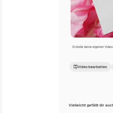
Erstelle deine eigenen Vide
Video bearbeiten
Vielleicht gefällt dir auc
Premium
Premium
Generiert von KI