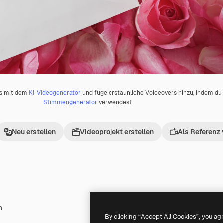
os mit dem
KI-Videogenerator
und füge erstaunliche Voiceovers hinzu, indem d
Stimmengenerator
verwendest
Neu erstellen
Videoprojekt erstellen
Als Referenz
h
Premium
Premium
Generiert von KI
By clicking “Accept All Cookies”, you ag