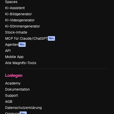
Spaces
KI-Assistent
KI-Bildgenerator
KI-Videogenerator
KI-Stimmengenerator
Stock-Inhalte
MCP für Claude/ChatGPT
Neu
Agenten
Neu
API
Mobile App
Alle Magnific-Tools
Loslegen
Academy
Dokumentation
Support
AGB
Datenschutzerklärung
Originale
Neu