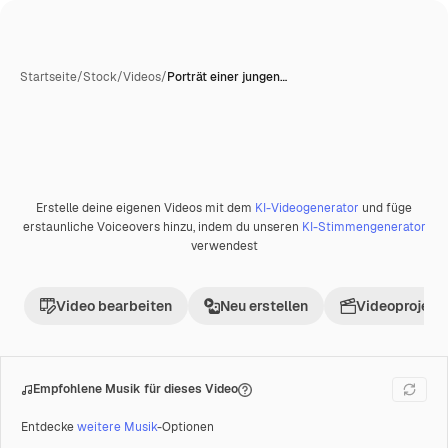
Startseite
/
Stock
/
Videos
/
Porträt einer jungen…
Erstelle deine eigenen Videos mit dem
KI-Videogenerator
und füge
Premium
erstaunliche Voiceovers hinzu, indem du unseren
KI-Stimmengenerator
verwendest
Video bearbeiten
Neu erstellen
Videoprojekt 
Empfohlene Musik für dieses Video
Entdecke
weitere Musik
-Optionen