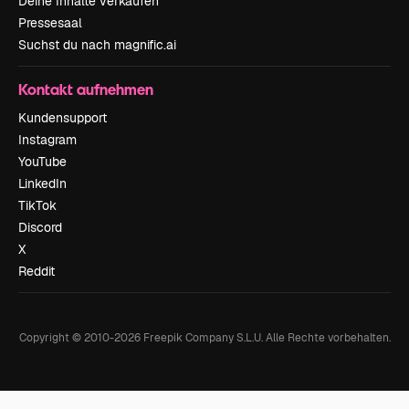
Deine Inhalte verkaufen
Pressesaal
Suchst du nach magnific.ai
Kontakt aufnehmen
Kundensupport
Instagram
YouTube
LinkedIn
TikTok
Discord
X
Reddit
Copyright © 2010-
2026
Freepik Company S.L.U.
Alle Rechte vorbehalten
.