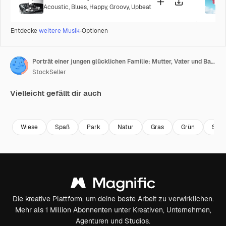
Acoustic
,
Blues
,
Happy
,
Groovy
,
Upbeat
Entdecke
weitere Musik
-Optionen
Porträt einer jungen glücklichen Familie: Mutter, Vater und Baby-Junge sitzen bei Sonnenuntergang auf dem Rasen nahe ihrem Haus.
StockSeller
Vielleicht gefällt dir auch
Premium
Premium
Premium
Premium
Wiese
Spaß
Park
Natur
Gras
Grün
Som
Die kreative Plattform, um deine beste Arbeit zu verwirklichen.
Mehr als 1 Million Abonnenten unter Kreativen, Unternehmen,
Agenturen und Studios.