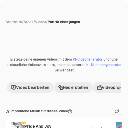
Startseite
/
Stock
/
Videos
/
Porträt einer jungen…
Erstelle deine eigenen Videos mit dem
KI-Videogenerator
und füge
Premium
erstaunliche Voiceovers hinzu, indem du unseren
KI-Stimmengenerator
verwendest
Video bearbeiten
Neu erstellen
Videoprojekt 
Empfohlene Musik für dieses Video
Pride And Joy