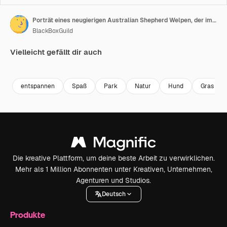
Porträt eines neugierigen Australian Shepherd Welpen, der im Park nach oben schaut und auf Futter wartet.
BlackBoxGuild
Vielleicht gefällt dir auch
Premium
Premium
Premium
Premium
entspannen
Spaß
Park
Natur
Hund
Gras
Die kreative Plattform, um deine beste Arbeit zu verwirklichen.
Mehr als 1 Million Abonnenten unter Kreativen, Unternehmen,
Agenturen und Studios.
Deutsch
Produkte