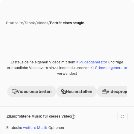
Startseite
/
Stock
/
Videos
/
Porträt eines neugie…
Erstelle deine eigenen Videos mit dem
KI-Videogenerator
und füge
Premium
erstaunliche Voiceovers hinzu, indem du unseren
KI-Stimmengenerator
verwendest
Video bearbeiten
Neu erstellen
Videoprojekt 
Empfohlene Musik für dieses Video
Entdecke
weitere Musik
-Optionen