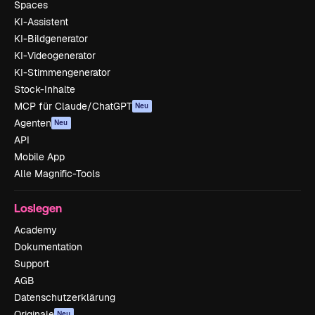
Spaces
KI-Assistent
KI-Bildgenerator
KI-Videogenerator
KI-Stimmengenerator
Stock-Inhalte
MCP für Claude/ChatGPT
Neu
Agenten
Neu
API
Mobile App
Alle Magnific-Tools
Loslegen
Academy
Dokumentation
Support
AGB
Datenschutzerklärung
Originale
Neu