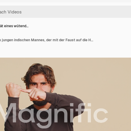
rät eines wütend…
Porträt eines wütenden jungen indischen Mannes, der mit der Faust auf die Handfläche schlägt und vor beigem Hintergrund eine Kampfgeste zeigt