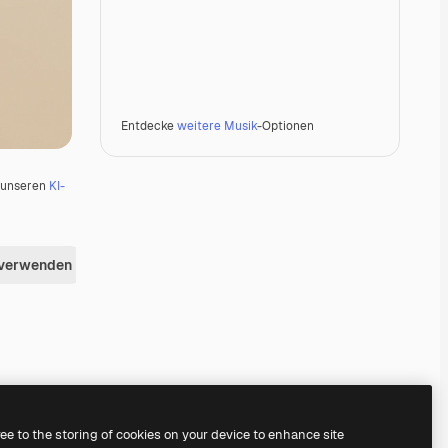
Entdecke
weitere Musik
-Optionen
u unseren
KI-
 verwenden
Premium
Premium
Premium
Premium
ree to the storing of cookies on your device to enhance site