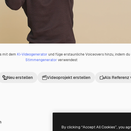
os mit dem
KI-Videogenerator
und füge erstaunliche Voiceovers hinzu, indem d
Stimmengenerator
verwendest
Neu erstellen
Videoprojekt erstellen
Als Referenz
h
Premium
Premium
By clicking “Accept All Cookies”, you ag