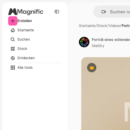
Erstellen
Startseite
/
Stock
/
Videos
/
Port
Startseite
Suchen
SkelDry
Stock
Entdecken
Alle tools
Premium