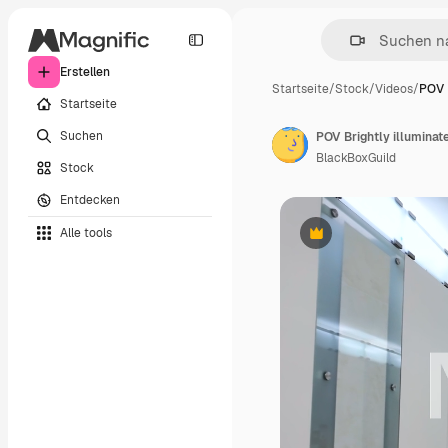
Erstellen
Startseite
/
Stock
/
Videos
/
POV B
Startseite
Suchen
BlackBoxGuild
Stock
Entdecken
Alle tools
Premium