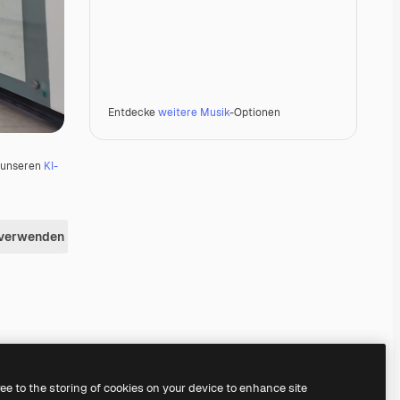
Entdecke
weitere Musik
-Optionen
u unseren
KI-
 verwenden
Premium
Premium
Premium
Premium
ree to the storing of cookies on your device to enhance site